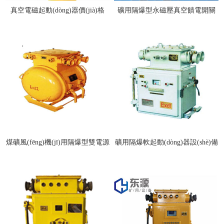
真空電磁起動(dòng)器價(jià)格
礦用隔爆型永磁壓真空饋電開關
(guān)
煤礦風(fēng)機(jī)用隔爆型雙電源
礦用隔爆軟起動(dòng)器設(shè)備
真空電磁起動(dòng)器生產(chǎn)
廠家