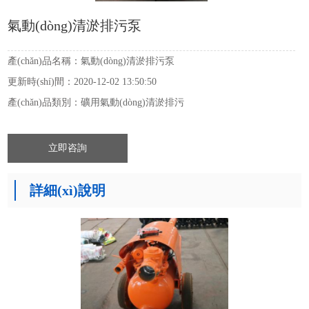
氣動(dòng)清淤排污泵
產(chǎn)品名稱：
氣動(dòng)清淤排污泵
更新時(shí)間：
2020-12-02 13:50:50
產(chǎn)品類別：
礦用氣動(dòng)清淤排污
立即咨詢
詳細(xì)說明