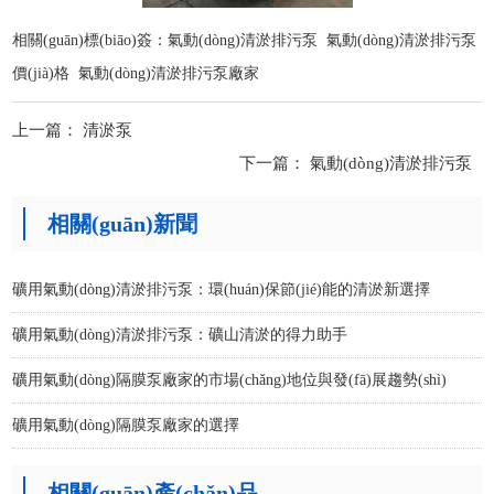
相關(guān)標(biāo)簽：
氣動(dòng)清淤排污泵
氣動(dòng)清淤排污泵
價(jià)格
氣動(dòng)清淤排污泵廠家
上一篇：
清淤泵
下一篇：
氣動(dòng)清淤排污泵
相關(guān)新聞
礦用氣動(dòng)清淤排污泵：環(huán)保節(jié)能的清淤新選擇
礦用氣動(dòng)清淤排污泵：礦山清淤的得力助手
礦用氣動(dòng)隔膜泵廠家的市場(chǎng)地位與發(fā)展趨勢(shì)
礦用氣動(dòng)隔膜泵廠家的選擇
相關(guān)產(chǎn)品