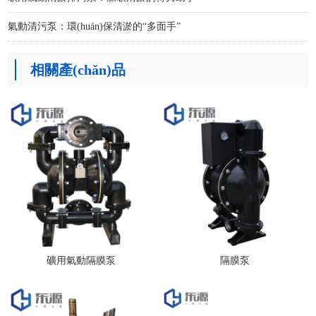
氣動清污泵：環(huán)保清淤的“多面手”
相關產(chǎn)品
礦用氣動隔膜泵
隔膜泵