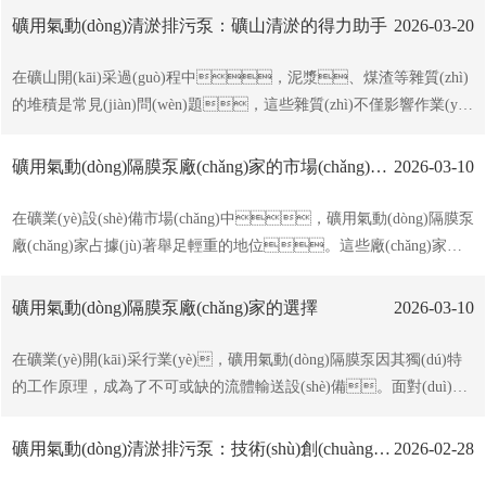
擇。礦用氣動(dòng)清淤排污泵在設(shè)計(jì)上考慮了環
礦用氣動(dòng)清淤排污泵：礦山清淤的得力助手
2026-03-20
(huán)保和節(jié)能的需求。它利用壓縮空氣作為動(dòng)
力，無(wú)需電力驅(qū)動(dòng)，減少了能源消耗和碳排
在礦山開(kāi)采過(guò)程中，泥漿、煤渣等雜質(zhì)
放。同時(shí)，該設(shè)備在運(yùn)行過(guò)程
的堆積是常見(jiàn)問(wèn)題，這些雜質(zhì)不僅影響作業(yè)
中，空載或過(guò)載對(duì)設(shè)備無(wú)損傷，避免了因設
效率，還可能對(duì)設(shè)備造成損害。此時(shí)，礦用氣動
(shè)備故障導(dǎo)致的能源浪費(fèi)和環(huán)境污染。在清
(dòng)清淤排污泵便成為解決這一難題的關(guān)鍵設(shè)
礦用氣動(dòng)隔膜泵廠(chǎng)家的市場(chǎng)地位與發(fā)展趨勢(shì)
2026-03-10
淤方面，礦用氣動(dòng)清淤排污泵同樣表現(xiàn)好。它能夠抽
備。礦用氣動(dòng)清淤排污泵以壓縮空氣為動(dòng)力
送固體含量的物料，對(duì)各種復(fù)雜成分的泥
源，利用真空負(fù)壓原理，將煤泥漿料吸入物料罐
在礦業(yè)設(shè)備市場(chǎng)中，礦用氣動(dòng)隔膜泵
漿、煤漿等都有很好的處理。無(wú)論是河道疏浚、
中，再通過(guò)壓風(fēng)將物料排走。這種設(shè)計(jì)使
廠(chǎng)家占據(jù)著舉足輕重的地位。這些廠(chǎng)家憑
市政污水清理，還是礦山泥漿處理，礦用氣動(dòng)清淤排
其能夠處理固體含量的物料，如含煤巖、礦渣、
借先進(jìn)的技術(shù)、可靠的產(chǎn)品和服務(wù)，贏得了廣
污泵都能迅速完成任務(wù)，保持作業(yè)區(qū)域的清潔。
木屑、金屬物等固體顆粒的泥漿、煤漿等漿
大礦業(yè)企業(yè)的信賴(lài)和好評(píng)。隨著礦業(yè)
礦用氣動(dòng)隔膜泵廠(chǎng)家的選擇
2026-03-10
此外，礦用氣動(dòng)清淤排污泵還具有結(jié)構(gòu)緊湊、
液。無(wú)論是煤礦泥漿、油基泥漿，還是混凝土廢
行業(yè)的不斷發(fā)展，礦用氣動(dòng)隔膜泵的市場(chǎn
設(shè)計(jì)巧妙的特點(diǎn)。它...
料、市政污水等行業(yè)，礦用氣動(dòng)清淤排污泵都能
g)需求也在持續(xù)增長(zhǎng)。為了滿(mǎn)足這一需
在礦業(yè)開(kāi)采行業(yè)，礦用氣動(dòng)隔膜泵因其獨(dú)特
發(fā)揮的清淤功效。該設(shè)備具有諸多功效。它采
求，礦用氣動(dòng)隔膜泵廠(chǎng)家不斷研發(fā)投
的工作原理，成為了不可或缺的流體輸送設(shè)備。面對(duì)市
用純氣動(dòng)結(jié)構(gòu)，沒(méi)有電子器件，因此
入，增強(qiáng)產(chǎn)品性能和質(zhì)量。同時(s
場(chǎng)上眾多的礦用氣動(dòng)隔膜泵廠(chǎng)家，如何選擇一
可靠，特別適用于易燃易爆的礦山環(huán)境。同時(sh
hí)，他們還積極拓展市場(chǎng)渠道，加強(qiáng)與客戶(h
家合適的合作伙伴，成為了許多礦業(yè)企業(yè)關(guān)注的焦點(di
礦用氣動(dòng)清淤排污泵：技術(shù)創(chuàng)新迎來(lái)清淤新潮流
2026-02-28
í)，其運(yùn)動(dòng)部件與物料不接觸，減少了磨
ù)的溝通和合作，以了解客戶(hù)需求，提供個(gè)性化的解
ǎn)。礦用氣動(dòng)隔膜泵廠(chǎng)家在產(chǎn)品設(shè)
損，延長(zhǎng)了使用年限，且運(yùn)...