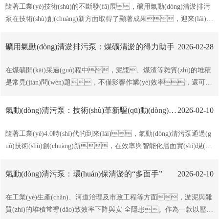
決方案。未來(lái)，礦用氣動(dòng)隔膜泵廠(chǎng)家的發(fā)
計(jì)上考慮了礦山作業(yè)的惡劣環(huán)境，采用了耐腐蝕的材
隨著工業(yè)技術(shù)的不斷發(fā)展，礦用氣動(dòng)清淤排污
展趨勢(shì)將注重智能化和綠色化。通過(guò)引入先進(jìn)的智
料，確保了泵體在長(zhǎng)時(shí)間運(yùn)行中的穩(wě
泵在技術(shù)創(chuàng)新方面取得了顯著成果，迎來(lái)清
能控制技術(shù)，實(shí)現(xiàn)泵的遠(yuǎn)程監(jiān)控和自動(dòn
n)定性和耐用性。同時(shí)，這些廠(chǎng)家還注重泵的自吸
淤設(shè)備的新潮流。礦用氣動(dòng)清淤排污泵采用了先進(jìn)
g)化使用，增強(qiáng)生產(chǎn)效率。同時(shí)，采用更
能力、流量可調(diào)性以及干運(yùn)行耐受性等關(guān)鍵性能指
的空氣動(dòng)力真空概念，達(dá)到了先進(jìn)水平。其真空抽
礦用氣動(dòng)清淤排污泵：煤礦清淤的得力助手
2026-02-28
加環(huán)保的材料和工藝，減少產(chǎn)品能耗和排放，
標(biāo)，以滿(mǎn)足礦山排水、泥漿輸送等多種復(fù)雜
吸組件根據(jù)文丘里效應(yīng)原理設(shè)計(jì)，當(dān
符合可持續(xù)發(fā)展的要求。此外，通過(guò)改變
工況的需求。選擇一家礦用氣動(dòng)隔膜泵廠(chǎng)
g)供氣口的供氣壓力達(dá)到一定值后，噴管射出超聲速射
在煤礦開(kāi)采過(guò)程中，泥漿、煤渣等雜質(zhì)的堆積
泵體結(jié)構(gòu)和增強(qiáng)材料性能，進(jìn)一...
家，不僅意味著獲得了好質(zhì)量的產(chǎn)品，意味著享
流，卷吸走負(fù)壓腔內(nèi)的氣體，從而實(shí)現(xiàn)吸
是常見(jiàn)問(wèn)題，不僅影響作業(yè)效率，還可能
受到了服務(wù)支持。從售前咨詢(xún)、方案設(shè)計(jì)
料。這種設(shè)計(jì)不僅增強(qiáng)了設(shè)備的吸料效
帶來(lái)隱患。此時(shí)，礦用氣動(dòng)清淤排污泵便成為
到售后安裝、調(diào)試、維護(hù)，這些廠(chǎng)
率，還減少了能源消耗。在控制系統(tǒng)方
了解決這一難題的關(guān)鍵設(shè)備。礦用氣動(dòng)清淤排污泵以
氣動(dòng)清污泵：技術(shù)革新驅(qū)動(dòng)行業(yè)升級(jí)
2026-02-10
家都能提供技術(shù)支持和及時(shí)的響應(yīng)，確�？蛻�
面，礦用氣動(dòng)清淤排污泵利用氣控?fù)Q向閥、行程開(kā
壓縮空氣為動(dòng)力源，利用真空負(fù)壓原理，將煤
(hù)在使用過(guò)程中無(wú)...
i)關(guān)、梭閥等多種閥體的結(jié)合，實(shí)現(xiàn)對(d
泥漿料吸入物料罐中，再通過(guò)壓風(fēng)將物料排
隨著工業(yè)4.0時(shí)代的到來(lái)，氣動(dòng)清污泵通過(g
uì)執(zhí)行機(jī)構(gòu)的控制與切換，使吸料與排料過(guò)
走。這種獨(dú)特的工作原理，使其能夠處理
uò)技術(shù)創(chuàng)新，在效率與智能化層面實(shí)現(xià
程有序進(jìn)行。同時(shí)，該設(shè)備還具備自動(dòng)運
物料，無(wú)論是煤巖、礦渣，還是木屑、金屬
n)突破，成為行業(yè)升級(jí)的重要推動(dòng)力。新
(yùn)行功能，可根據(jù)工作需求自動(dòng)調(diào)整工
物等固體顆粒的泥漿、煤漿，都能輕松應(yīng)對(duì)。
一代氣動(dòng)清污泵采用真空負(fù)壓原理，通過(guò)優(yōu)化氣
氣動(dòng)清污泵：環(huán)保清淤的“多面手”
2026-02-10
作周期，增強(qiáng)了作業(yè)的自動(dòng)化程度。此
該設(shè)備純氣動(dòng)設(shè)計(jì)。機(jī)組結(jié)構(gòu)緊湊，
路設(shè)計(jì)與活塞運(yùn)動(dòng)軌跡，顯著增強(qiáng)抽
外，礦用氣動(dòng)清淤排污泵的運(yùn)動(dòng)部件與物料...
設(shè)計(jì)巧妙，可實(shí)現(xiàn)自動(dòng)運(yùn)行，
吸效率。其空氣動(dòng)力循環(huán)系統(tǒng)可二次利用壓縮
在工業(yè)生產(chǎn)、河道治理及市政工程等方面，淤泥與雜
大大減輕了工作人員的勞動(dòng)強(qiáng)度。運(yùn)動(dòng)部
空氣，減少能源消耗，同時(shí)保持穩(wěn)定輸出
質(zhì)的堆積常導(dǎo)致效率下降與安 全隱患。作為一款以壓縮
件與物料不接觸，避免了磨損，運(yùn)行穩(wěn)定，使用年